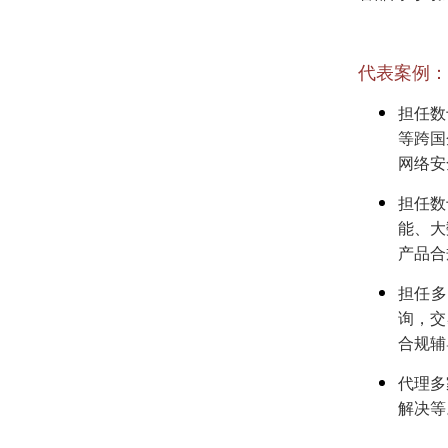
代表案例：
担任数
等跨国
网络安
担任数
能、大
产品合
担任多
询，交
合规辅
代理多
解决等