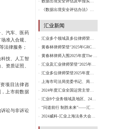
数据出境安全评估及申报实践的最新20问答
《数据出境安全评估办法》八个实务问题解读
汇业新闻
子、汽车、医药
汇业多个领域及多位律师荣登钱伯斯2026大中华区榜单
市场准入合规、
等法律服务；
黄春林律师荣登“2025年GRCD中国客户首选网络安全与数据合规律师15强”榜单
黄春林律师入围2025年度The Legal 500“年度数据保护中国律师”榜单
融科技、人工智
汇业及汇业律师荣登“2025年GRCD中国年度大奖”榜单
励、资质证照、
汇业多位律师荣登2025年度名律堂法总推荐中国律师榜
上海市司法局党委书记、局长吴坚勇一行莅临汇业调研指导工作
投资项目法律咨
2024年度汇业全国运营主管培训交流会圆满举行
割，上市前数据
汇业8个业务领域及地区、24人次荣登The Legal 500 2025 大中华区榜单
“问道前行 制胜未来”——汇业2024年度菁英特训营圆满举行
的诉讼与非诉讼
2024威科-汇业上海法务大会圆满落幕