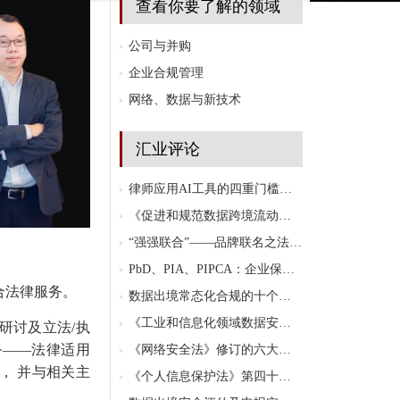
查看你要了解的领域
公司与并购
企业合规管理
网络、数据与新技术
汇业评论
律师应用AI工具的四重门槛：放下工具焦虑，升级大模型思维
《促进和规范数据跨境流动规定》解读及影响展望
“强强联合”——品牌联名之法律要点
PbD、PIA、PIPCA：企业保护个人信息的三道合规防线
合法律服务。
数据出境常态化合规的十个趋势性问题
《工业和信息化领域数据安全管理办法（试行）》法律适用及主要合规义务
研讨及立法/执
务——法律适用
《网络安全法》修订的六大立法与执法趋势
， 并与相关主
《个人信息保护法》第四十条的理解与适用：本地化与数据出境的关系